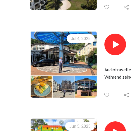
Mehr Informa
Jul 4, 2025
Audiotravelle
Während seine
Geschmacksri
00:15 Vila Vi
05:20 Hofgu
11:00 Waldsc
17:10 Bückin
21:10 Eisbar
Jun 5, 2025
24:10 Mizu