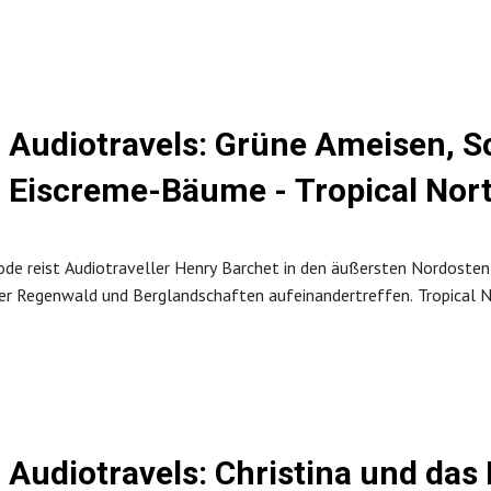
– von Familienwegen bis zu magischen Orten wie der „Verborgenen W
ür viele Besucher ein Höhepunkt der Reise ist. Nationalpark‑Ranger 
elfalt des Nationalparks Hohe Tauern. Dazu gibt es Einblicke in D
. Koch Ernst Moser spricht über Osttiroler Küche und kulinarische
Audiotravels: Grüne Ameisen,
Eiscreme-Bäume - Tropical Nor
sode reist Audiotraveller Henry Barchet in den äußersten Nordosten A
er Regenwald und Berglandschaften aufeinandertreffen. Tropical N
cher Aromen, Zutaten und Traditionen, die oft weit vor der Ankunf
 genutzt wurden.
lokale Guides zum Speerfischen an der Küste, probiert grüne Rege
hte, die direkt von den Bäumen wie ein fertiger Nachtisch schmecken
die kulinarische Kultur dieser Region ist – geprägt von Natur, Tra
Audiotravels: Christina und das