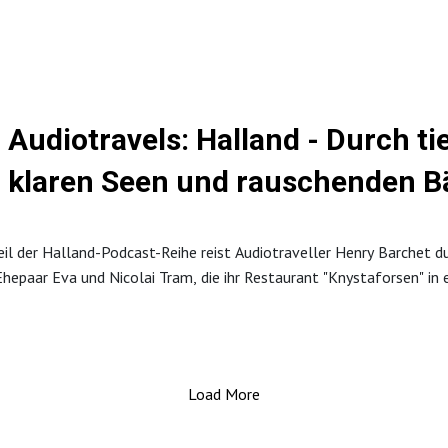
ormationen unter:
gtickets zu über 80 Reisezielen weltweit | Finnair
malaisten suosikkikaupunki – Visit Tampere
-Sauna Capital - Sari Makela
Audiotravels: Halland - Durch ti
klaren Seen und rauschenden Bä
il der Halland-Podcast-Reihe reist Audiotraveller Henry Barchet d
 Ehepaar Eva und Nicolai Tram, die ihr Restaurant "Knystaforsen" i
wistern Malin und Jonas Ekwall fährt er auf den See Bolmen. Im e
 wie das Leben auf dem Land in Halland um 1800 war. Weitere Info
 Halland! - Visit Halland .
Load More