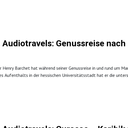
tionen unter Albena
Audiotravels: Genussreise nach
r Henry Barchet hat während seiner Genussreise in und rund um Ma
s Aufenthalts in der hessischen Universitätsstadt hat er die unter
chtungen kennengelernt.
ta Rosenpark
t Dagobertshausen
hlösschen
gsgarten
 Aroma