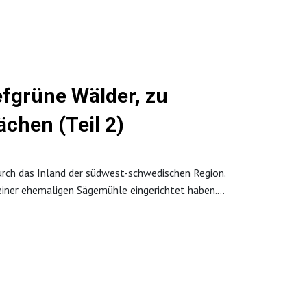
efgrüne Wälder, zu
chen (Teil 2)
urch das Inland der südwest-schwedischen Region.
n einer ehemaligen Sägemühle eingerichtet haben.
hemaligen Bauerndorf Äskhults by erfährt er von
rmationen über das Inland von Halland auf