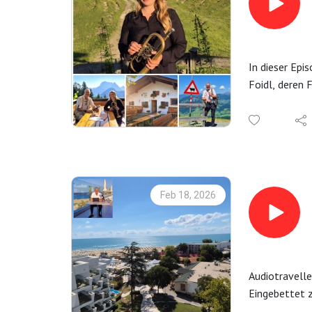
In dieser Epi
Foidl, deren 
das Flügelhor
Weitere Info
Feb 18, 2026
Audiotravelle
Eingebettet 
Natur, Erholu