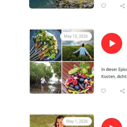
erlebbar ist 
fehlen, der f
Landschaftsvi
Spezialitäten
Osttirol
May 15, 2026
In dieser Epi
Küsten, dicht
außergewöhnli
entdeckt und
Er begleitet 
entdeckt Früc
überraschend 
Aborigines.
May 1, 2026