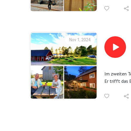
Mehr auf Inf
Flüge und Flu
My Helsinki
Tampere, suo
Bild: Tampere
Nov 1, 2024
Im zweiten Te
Er trifft das
Mit den Gesch
Julia Mielke,
Willkommen in