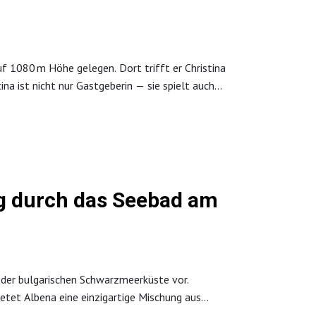
uf 1080 m Höhe gelegen. Dort trifft er Christina
a ist nicht nur Gastgeberin — sie spielt auch
 entfaltet und die alpine Stille durchdringt.
ng durch das Seebad am
n der bulgarischen Schwarzmeerküste vor.
tet Albena eine einzigartige Mischung aus