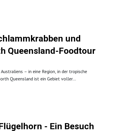
elt“. Natürlich darf auch der Großglockner nicht
Simon Zeiner führt durch die beeindruckende
orfkultur, authentische Gasthäuser und regionale
 Veranstaltungen. Mehr Informationen unter
 Schlammkrabben und
th Queensland-Foodtour
ustraliens – in eine Region, in der tropische
orth Queensland ist ein Gebiet voller
t europäischer Siedler von den Aborigines
nwaldameisen und sogenannten „Buschkaviar“ und
. Die Episode zeigt, wie vielfältig und
dition und jahrtausendealtem Wissen der
 Flügelhorn - Ein Besuch