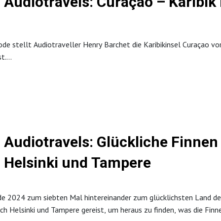
Audiotravels: Curaçao – Karibik
ad – Bar
Episode wurde in Zusammenarbeit mit Vila Vita Marburg produziert
ode stellt Audiotraveller Henry Barchet die Karibikinsel Curaçao vor,
t.
ndgang durch Willemstad
rände Curaçaos
lavenrevolte von Tula
 mit Geschichte
ik – Fisch, Tutu und Blue Curaçao
rmationen unter https://www.curacao.com/de/
Audiotravels: Glückliche Finnen 
 Episode wurde in Zusammenarbeit mit dem Curaçao Tourist Board p
Helsinki und Tampere
e 2024 zum siebten Mal hintereinander zum glücklichsten Land der 
ach Helsinki und Tampere gereist, um heraus zu finden, was die Finn