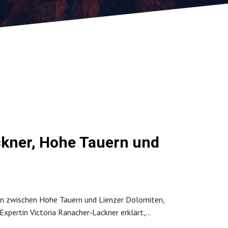
ockner, Hohe Tauern und
gion zwischen Hohe Tauern und Lienzer Dolomiten,
Expertin Victoria Ranacher‑Lackner erklärt,
kler zeigt, wie vielfältig Osttirol zu Fuß