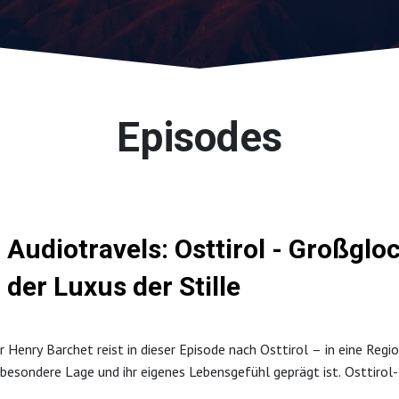
Episodes
Audiotravels: Osttirol - Großgl
der Luxus der Stille
r Henry Barchet reist in dieser Episode nach Osttirol – in eine Re
e besondere Lage und ihr eigenes Lebensgefühl geprägt ist. Osttirol-
und Natur hier eine zentrale Rolle spielen. Wanderführer Thomas Win