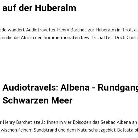
auf der Huberalm
sode wandert Audiotraveller Henry Barchet zur Huberalm in Tirol, a
Familie die Alm in den Sommermonaten bewirtschaftet. Doch Christin
n. Ein Instrument, dessen warmer Klang sich besonders in den Bergen
rmationen auch unter Huberalm
Audiotravels: Albena - Rundga
Schwarzen Meer
r Henry Barchet stellt Ihnen in vier Episoden das Seebad Albena a
zwischen feinem Sandstrand und dem Naturschutzgebiet Baltata bie
ng und vielfältigen Hotels.