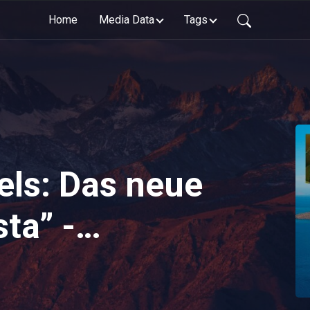
Home
Media Data
Tags
els: Das neue
sta” -
t-Talk mit
ruises