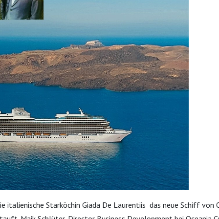
e italienische Starköchin Giada De Laurentiis das neue Schiff von 
auft. Maik Schlüter, Director Business Development bei Oceania Cru